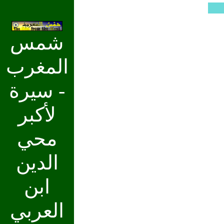
شمس
المغرب
- سيرة
لأكبر
محي
الدين
ابن
العربي