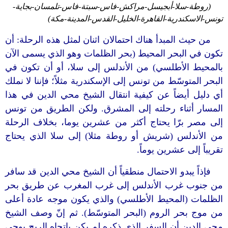
(روطة-سلا-أبجيسل-مراكش-فاس-سبتة-فاس-تلمسان-بجاية-
تونس-الاسكندرية-القاهرة-الخليل-القدس-المدينة-مكة)
من حيث المبدأ هناك احتمالان اثنان لمثل هذه الرحلة: أن
تكون في البحر المحيط (بحر الظلمات وهو الذي يسمى الآن
بالمحيط الأطلسي) من الأندلس إلى سلا، أو أن تكون في
البحر المتوسّط من تونس إلى الإسكندرية مثلاً؛ فإننا لا نملك
أي دليل أيضاً عن كيفية انتقال الشيخ محي الدين في هذا
المسار أثناء رحلته إلى المشرق. ولكن الطريق من تونس
إلى مصر برّا يحتاج أكثر من عشرين يوما، بخلاف الرحلة
من الأندلس (شريش أو روطة مثلا) إلى سلا الذي يحتاج
تقريباً إلى عشرين يوماً.
فإذاً يبدو الاحتمال منطقياً أن الشيخ محي الدين قد سافر
من جنوب غرب الأندلس إلى غرب المغرب عن طريق بحر
الظلمات (المحيط الأطلسي) والذي يكون موجه عادة أعلى
من موج بحر الروم (البحر المتوسّط). ثم إنّ وصف الشيخ
محي الدين أن السفر الذي ذكره لم يكن باتجاه الريح يوحي