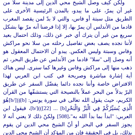
ولكن كيف وصل الشيخ محي الدين إلى مدينة سلا من
غير أن يمرّ، على ما يبدو، بالمدن الرئيسية الأخرى على
الطريق مثل سبتة أو فاس، والتي لا بدّ لمن يقصد المغرب
قادما من الأندلس أن يمرّ بها، إلا إذا فرضنا أنه مرّ بها بشكل
سريع من غير أن يترك أي خبر عن ذلك، وذلك احتمال بعيد
لأننا نجده يصف بعض تفاصيل رحلته من سلا نحو مراكش
وفاس وسبتة وليس العكس. يبدو أن الاحتمال المعقول هو
أنه وصل إلى "سلا" قادما من الأندلس عن طريق البحر، ثم
ذهب منها إلى مراكش وفاس وغيرها كما سنرى. ليس هناك
أية إشارة مباشرة وصريحة في كتب ابن العربي لهذا
الافتراض خاصة وأننا نجده دائما يفضّل السفر عن طريق
البرّ بدلاً من البحر عملاً بالنصيحة التي يستشفّها من القرآن
الكريم، حيث يقول الله تعالى في سورة يونس: [b](([/b]هُوَ
الَّذِي يُسَيِّرُكُمْ فِي الْبَرِّ وَالْبَحْرِ[b] ... [22]))[/b]، فيقول ابن
العربي: "ابدأ بما بدأ الله به"،[508] ولكنّ ذلك لا يعني أنه لا
يجوز السفر في البحر أو أنّ الشيخ محي الدين لن يقوم
بذلك، بل في الحقيقة فإن من المؤكد أن الشيخ محي الدين