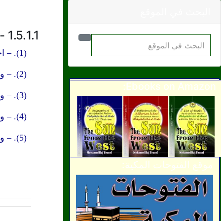
البحث في الموقع
1.5.1.1 - منها ما هو في الحديث (وهي خمس مصنًّفات):
(1). – اختصرتُ المسند الصحيح لمسلم بن الحجاج، لنفسي.
(2). – وكذلك اختصرتُ مصنف أبي عيسى الترمذي.
Ebooks on Amazon:
(3). – وكنت ابتدأتُ كتاباً سميته: المصباح في الجمع بين الصحاح.
(4). – وكذلك ابتدأتُ باختصار "المحلى" لابن حزم الفارسي (الأندلسي).
(5). – وكتاب الاحتفال فيما كان عليه رسول اللّه صلى الله عليه وسلم من سَنّي الأحوال.
موقع الفتوحات المكية: