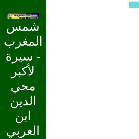
شمس
المغرب
- سيرة
لأكبر
محي
الدين
ابن
العربي