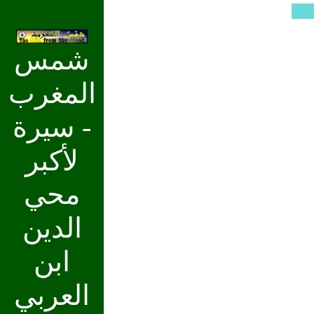
شمس
المغرب
- سيرة
لأكبر
محي
الدين
ابن
العربي