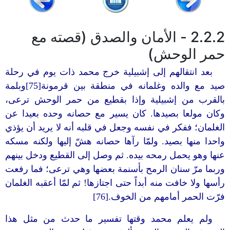
2.2.2 - الأمان والصدق (قصته مع
حمر الوحش)
بعد انتقالهم إلى إشبيلية خرج محمد ذات يوم في رحلة
صيد مع والده وغلمانه في منطقة بين قرمونة[75]وبلمة
بالقرب من إشبيلية وإذا بقطيع من حمر الوحش ترعى،
وكان مولعا بصيدها. كان يسير مع حصانه وحده بعيدا عن
الغلمان؛ ففكر في نفسه وجعل في قلبه أنه لا يريد أن يؤذي
واحدا منها بصيد. ولمّا رآها حصانه هشّ إليها ولكنه مسكه
عنها وهو يحمل رمحه بيده. ثم وصل إلى القطيع ودخل بينهم
وربما مرّ سنان الرمح بأسنمة بعضها وهي ترعى؛ فما رفعت
رأسها ولا خافت منه أبداً حتى اجتازها! ثم لمّا أعقبه الغلمان
فرّت الحمر أمامهم من الخوف.[76]
ولم يعلم محمد وقتها تفسير ما حدث من مثل هذا