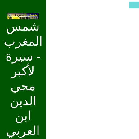
شمس
المغرب
- سيرة
لأكبر
محي
الدين
ابن
العربي