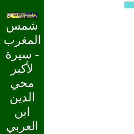
شمس
المغرب
- سيرة
لأكبر
محي
الدين
ابن
العربي