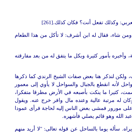
ربي: وكذلك تفعل أنت؟ فكان كذلك.[261]
من شاء، فقال له ابن أشرف: لا تأكل من هذا الطعام
ة، وأخبره بأمور كثيرة وبكل ما يتفق له من بعد مفارقته
، ولكن لنذكر هنا بعض صفات الشيخ الرندي كما ذكرها
احل لأنه انقطع بالجبال والسواحل لا يأوي إلى معمور
الصمت، كثيرا ما ينكت بأصبعه في الأرض مطرقا متفكرا،
كان له مرتبة عالية وعنده مال وافر خرج عنه. ويقول
على مورور فمشى بعض الناس إليه لحاجة فرأى عمودا
عبد الله وهو قائم يصلي فأشهره.
ه. سأله يوما بالساحل عن قوله تعالى: "لا أريد منهم