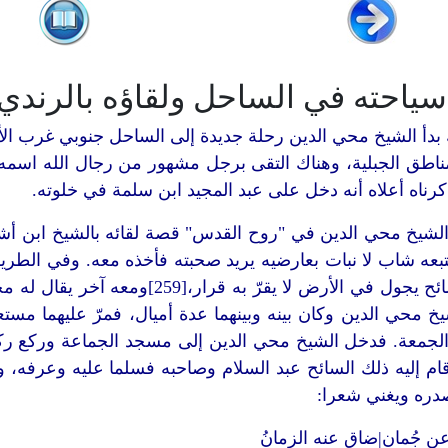
 بدأ الشيخ محي الدين رحلة جديدة إلى الساحل جنوبي غرب الأن
ناطق الجبلية، وهناك التقى برجل مشهور من رجال الله اسمه 
كرناه أعلاه أنه دخل على عبد المجيد ابن سلمة في خلوته.
لشيخ محي الدين في "روح القدس" قصة لقائه بالشيخ ابن أش
بعه شاب لا نبات بعارضيه يريد صحبته فأخذه معه. وفي الطر
السلام السائح يجول في الأرض لا يق
لجمعة. فدخل الشيخ محي الدين إلى مسجد الجماعة وركع ركعت
ام إليه ذلك السائح عبد السلام وصاحبه فسلما عليه وعرفه
دره ويغني شعرا:
ن جُمانٍ|ضاق عنه الزمانُ