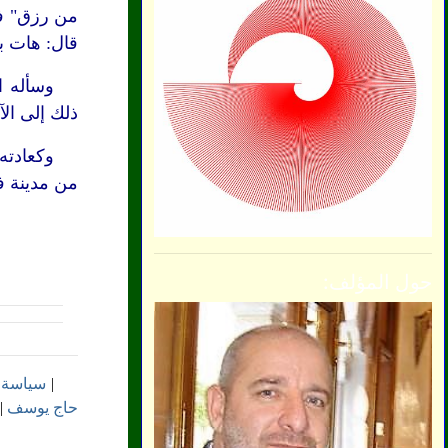
من رزق" فلم
قال: هات ب
وسأله ا
ذلك إلى الآن.[
وكعادته
من مدينة ف
حول المؤلف:
|
سياسة 
حاج يوسف
|