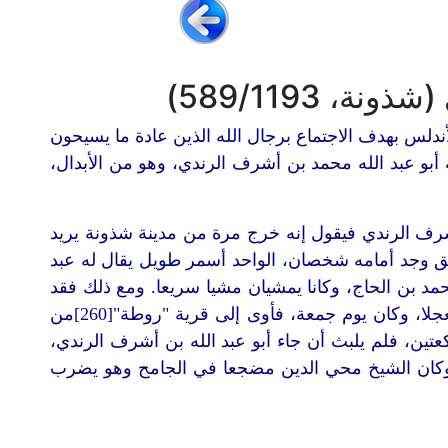
دلس بهدف الاجتماع برجال الله الذين عادة ما يسيحون
أبو عبد الله محمد بن أشرف الرندي، وهو من الأبدال،
رف الرندي فيقول إنه خرج مرة من مدينة شذونة يريد
يق وجد أمامه شخصان، الواحد أسمر طويل يقال له عبد
رّ به قرار،[259]ومعه آخر يقال له محمد بن الحاج، وكانا يمشيان مشيا سريعا. ومع ذلك فقد
لحقهما الشيخ محي الدين وكان بينه وبينهما عدة أميال، فمرّ عليهما مستعجلا، وكان يوم جمعة، فأوى إلى قرية "روطة"[260]من
ين، فلم يلبث أن جاء أبو عبد الله بن أشرف الرندي،
، وكان الشيخ محي الدين مضجعا في الجامح وهو يضرب