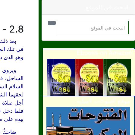
البحث في الموقع
2.8 - سياحته في الساحل ولقاؤه بالرندي (شذونة، 589/1193)
بعد ذلك
في تلك الم
Ebooks on Amazon:
وهو الذي ذ
ويروي ا
الساحل، فت
موقع الفتوحات المكية:
أجل صلاة ا
فلما دخل ق
بيده على ص
ضاحكٌ ع