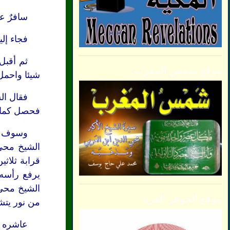
سافرٌ ع
فجاء إلي
ثم أقبل
موقع شمس المغرب:
شيئا واحمل 
فقال الش
فحصل كما 
وسوف نع
الشيخ محي 
قرابة ثلاث
يرفع رأسه 
الشيخ محي 
موقع الجوهر الفرد:
من نور يتشع
عاشره ا