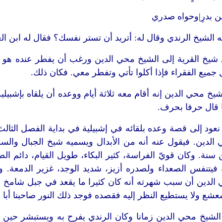
ن بدرِ|وحواه صدري
ه الشيخ الرندي وقال له: أتريد أن تستر نفسك؟ فقال له ابن الع
 شيخ القرية إلى الشيخ محي الدين ورغب أن يفطر عنده هو و
جميع الفقراء فإذا أكلوا تأتي وتفطر معي. فكان ذلك.
يخ محي الدين إنه أقام معه ثلاثة أيام ووعده أن يلقاه بإشبيلي
قال حرفا بحرف.
ود إلى قصة وعده بلقائه في إشبيلية في بداية الفصل الثالث
الدين. فيقول عنه أنه من الأبدال ويسميه شيخ الجبال والسو
ين سنة. وكان قويّ الفراسة، كثير البكاء، طويل القيام، دائم 
فيتنفس الصعداء ولصدره أزيز، شديد الوجد، غزير الدمعة. و
الدين أن سبب شهرته أنه كان كثيرا ما يقعد في جبل شامخ 
شع ولا يستطيع النظر إليه فقصده فوجد ذلك النور صاحبنا أبا 
لشيخ محي الدين زمانا وكان الرندي يفرح به ويستبشر حين يرا