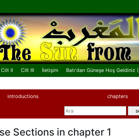
Cilt II
Cilt III
İletişim
Batı'dan Güneşe Hoş Geldiniz 
introductions
chapters
se Sections in chapter 1