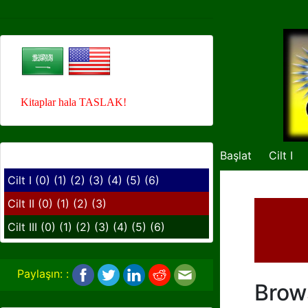
Kitaplar hala TASLAK!
kısa bağlantı ...
Başlat
Cilt I
Cilt I
(0)
(1)
(2)
(3)
(4)
(5)
(6)
Cilt II
(0)
(1)
(2)
(3)
Cilt III
(0)
(1)
(2)
(3)
(4)
(5)
(6)
Paylaşın: :
Brow