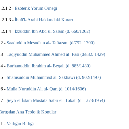
.1.2 -
Ezoterik Yorum Örneği
.1.3 -
İbnü'l- Arabi Hakkındaki Kararı
.1.4 -
İzzuddin İbn Abd-ul-Salam (d. 660/1262)
2 -
Saaduddin Mesud'un al- Taftazani (d/792. 1390)
3 -
Taqiyuddin Muhammed Ahmed al- Fasi (d/832. 1429)
4 -
Burhanuddin Ibrahim al- Beqaii (d. 885/1480)
5 -
Shamsuddin Muhammad al- Sakhawi (d. 902/1497)
6 -
Mulla Nuruddin Ali al- Qari (d. 1014/1606)
7 -
Şeyh-el-İslam Mustafa Sabri el- Tokati (d. 1373/1954)
Tartışılan Ana Teolojik Konular
1 -
Varlığın Birliği