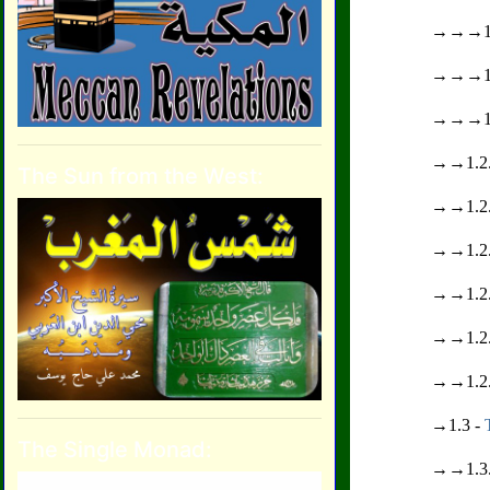
→→→1.2
→→→1.2
→→→1.2
→→1.2.
The Sun from the West:
→→1.2.
→→1.2.
→→1.2.
→→1.2.
→→1.2.
→1.3 -
The Single Monad:
→→1.3.