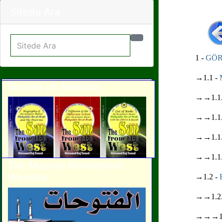
Sitede Ara
1 -
GÖRÜŞ
→1.1 -
Ebooks on Amazon:
→→1.1.
→→1.1.
→→1.1.
→→1.1.
The Meccan Revelations
Website:
→1.2 -
→→1.2.
→→→1.2